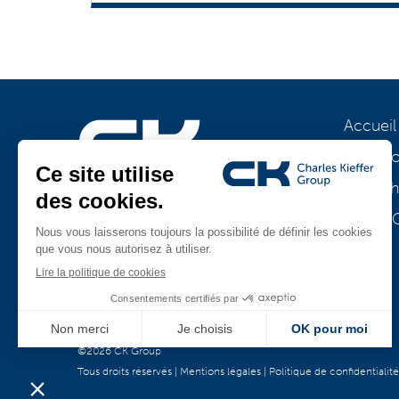
Accueil
À prop
Notre h
Rejoignez-nous
CK MA
TeamViewer
CK Support Mac / PC
©2026 CK Group
Tous droits réservés
|
Mentions légales
|
Politique de confidentialité