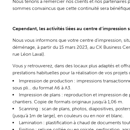
Nous tenons à remercier nos clients et nos partenaires po
sommes convaincus que cette continuité sera bénéfique 
Cependant, les activités liées au centre d’impression 
Nous vous informons que votre centre d’impression, situ
déménage, à partir du 15 mars 2023, au CK Business Cen
rue Léon Laval).
Vous y retrouverez, dans des locaux plus adaptés et offra
prestations habituelles pour la réalisation de vos projets
Impression de production : impressions transactionnell
sous pli… du format A6 à A3.
Impression de plans : reproduction et impression de p
chantiers. Copie de formats originaux jusqu’à 1,06 m.
Scanning : scan de plans, photos, diapositives, poste
(jusqu’à 1m de large), en couleurs ou en noir et blanc.
Lamination : plastification à chaud de documents tout
Finition : reliure collée ou en spirale, perforation, agr