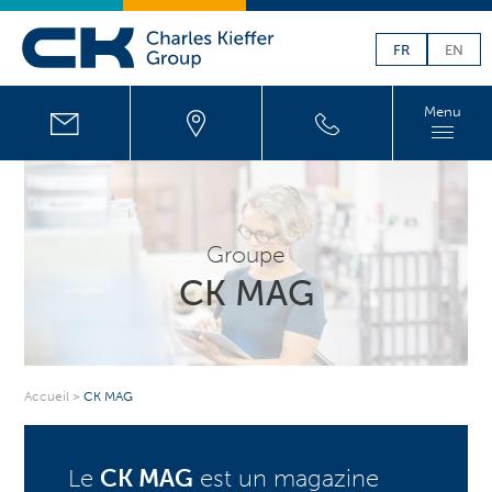
FR
EN
Menu
Groupe
CK MAG
Accueil
>
CK MAG
Le
CK MAG
est un magazine