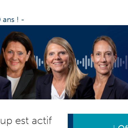
 ans !
-
p est actif