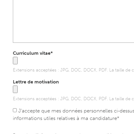
Curriculum vitae*
Extensions acceptées : JPG, DOC, DOCX, PDF. La taille de 
Lettre de motivation
Extensions acceptées : JPG, DOC, DOCX, PDF. La taille de 
J’accepte que mes données personnelles ci-dessus so
informations utiles relatives à ma candidature*