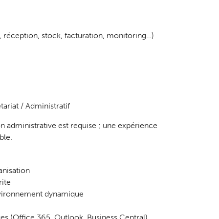
, réception, stock, facturation, monitoring…)
riat / Administratif
 administrative est requise ; une expérience
ble.
anisation
ite
 environnement dynamique
es (Office 365, Outlook, Business Central)